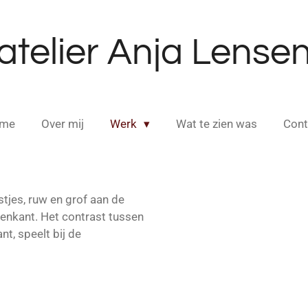
atelier Anja Lense
me
Over mij
Werk
Wat te zien was
Cont
tjes, ruw en grof aan de
nnenkant. Het contrast tussen
nt, speelt bij de