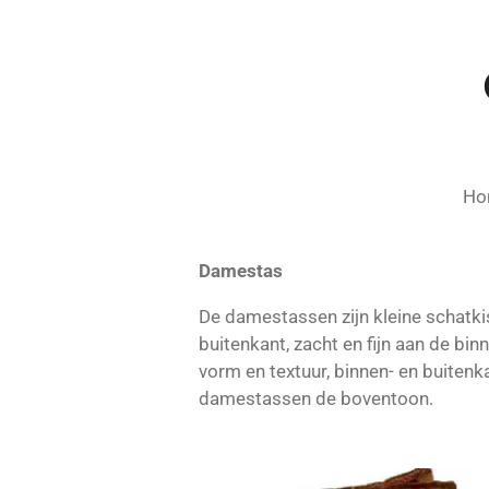
Ga
direct
naar
de
hoofdinhoud
Ho
Damestas
De damestassen zijn kleine schatkis
buitenkant, zacht en fijn aan de bi
vorm en textuur, binnen- en buitenka
damestassen de boventoon.