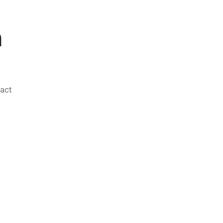
n
act